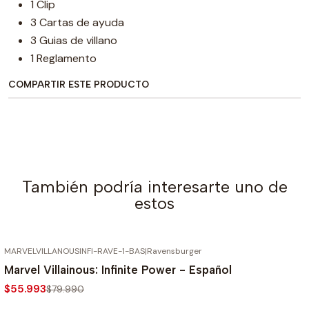
1 Clip
3 Cartas de ayuda
3 Guias de villano
1 Reglamento
COMPARTIR ESTE PRODUCTO
También podría interesarte uno de
estos
MARVELVILLANOUSINFI-RAVE-1-BAS
|
Ravensburger
AGOTADO
-30%
Marvel Villainous: Infinite Power - Español
$55.993
$79.990