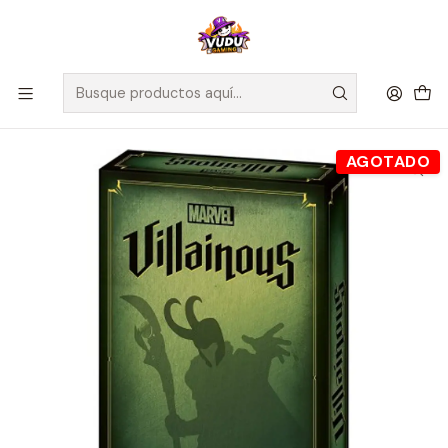
🚀 ¡Despachamos a todo Chile! Envío GRATIS a Regiones sobre
$100.000 y a RM sobre $35.000
Inicio
Juegos de Mesa
Editorial
Ravensburger
MARVEL VILLAINOUS: MISCHIEF & MALICE
AGOTADO