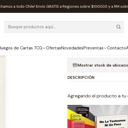
Juegos de Mesa
Competitivos
No Lo Testeamos Ni Un Poco - E
chamos a todo Chile! Envío GRATIS a Regiones sobre $100.000 y a RM sob
|
AGOTADO
No Lo Testeam
Agregar a la lista de
Juegos de Cartas TCG
Ofertas
Novedades
Preventas
Contacto
A
Mostrar stock de ubicaci
DESCRIPCIÓN
Agregando el producto a tu 