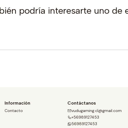
ién podría interesarte uno de 
Comprar ahora
Información
Contáctanos
Contacto
vudugaming.cl@gmail.com
+56989127453
56989127453