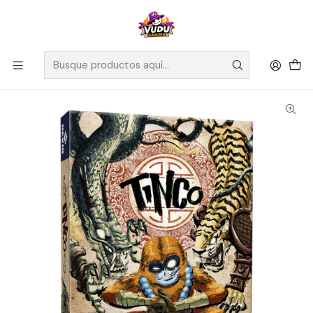
🚀 ¡Despachamos a todo Chile! Envío GRATIS a Regiones sobre
$100.000 y a RM sobre $35.000
Inicio
Juegos de Mesa
Editorial
Devir
Tinco - Español