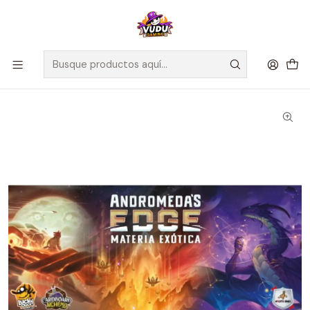
🚀 ¡Despachamos a todo Chile! Envío GRATIS a Regiones sobre
$100.000 y a RM sobre $35.000
Inicio
Juegos de Mesa
Editorial
Maldito Games
Andromeda’s Edge - Materia exótica - Español