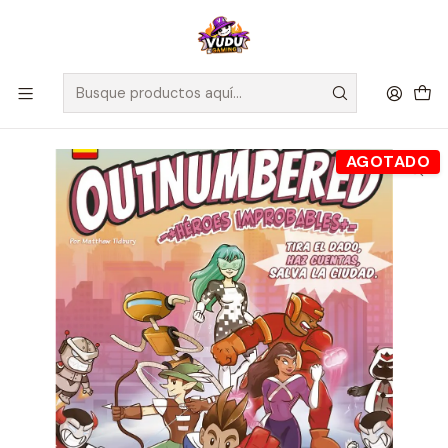
🚀 ¡Despachamos a todo Chile! Envío GRATIS a Regiones sobre
$100.000 y a RM sobre $35.000
Inicio
Juegos de Mesa
Editorial
MasQueOca
Outnumbered Heroes Improbables - Español
AGOTADO