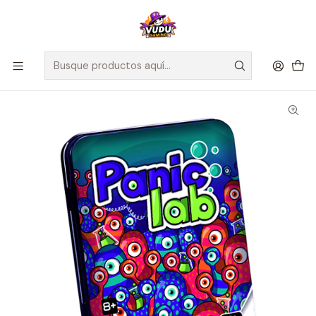
🚀 ¡Despachamos a todo Chile! Envío GRATIS a Regiones sobre
$100.000 y a RM sobre $35.000
Inicio
Juegos de Mesa
Competitivos
Panic Lab - Español