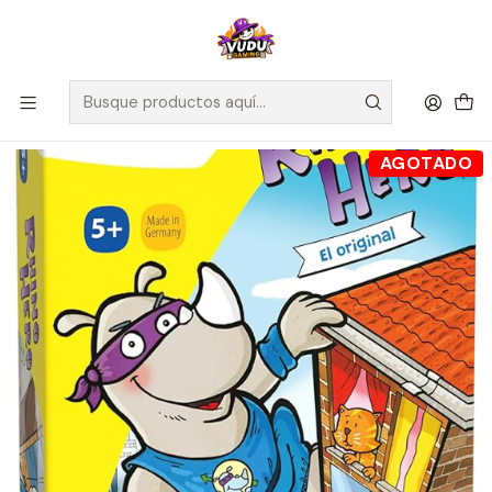
🚀 ¡Despachamos a todo Chile! Envío GRATIS a Regiones sobre
$100.000 y a RM sobre $35.000
Inicio
Juegos de Mesa
Competitivos
Rhino Hero - Español
AGOTADO