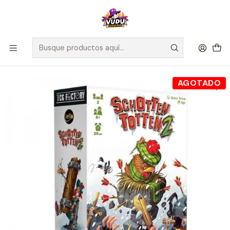
🚀 ¡Despachamos a todo Chile! Envío GRATIS a Regiones sobre
$100.000 y a RM sobre $35.000
Inicio
Juegos de Mesa
Competitivos
Schotten Totten 2 - Español
AGOTADO