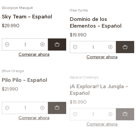
|
Scorpion Masqué
|
Tee Turtle
Sky Team - Español
Dominio de los
Elementos - Español
$29.990
$19.990
Cantidad
Cantidad
Comprar ahora
Comprar ahora
|
Blue Orange
|
Space Cowboys
Pilo Pilo - Español
¡A Explorar! La Jungla -
Español
$21.990
$15.990
Cantidad
Cantidad
Comprar ahora
Comprar ahora
|
Zygomatic
|
Repos Production
Rory's Story Cubes:
Fairy Ring - Español
Acciones (Blister Eco) -