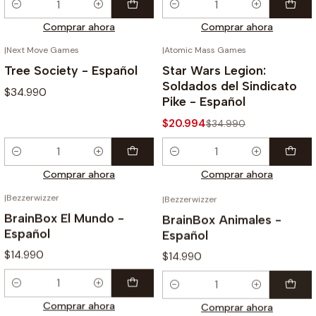
Cantidad
Cantidad
Comprar ahora
Comprar ahora
|
Next Move Games
|
Atomic Mass Games
-40%
Tree Society - Español
Star Wars Legion:
Soldados del Sindicato
$34.990
Pike - Español
$20.994
$34.990
Cantidad
Cantidad
Comprar ahora
Comprar ahora
|
Bezzerwizzer
|
Bezzerwizzer
BrainBox El Mundo -
BrainBox Animales -
Español
Español
$14.990
$14.990
Cantidad
Cantidad
Comprar ahora
Comprar ahora