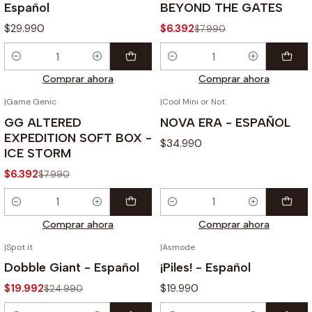
Español
BEYOND THE GATES
$29.990
$6.392
$7.990
Cantidad
Cantidad
Comprar ahora
Comprar ahora
|
Game Genic
|
Cool Mini or Not
-20%
GG ALTERED
NOVA ERA - ESPAÑOL
EXPEDITION SOFT BOX -
$34.990
ICE STORM
$6.392
$7.990
Cantidad
Cantidad
Comprar ahora
Comprar ahora
|
Spot it
|
Asmode
-20%
Dobble Giant - Español
¡Piles! - Español
$19.992
$19.990
$24.990