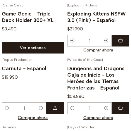
|
Game Genic
|
Exploding Kittens
Game Genic - Triple
Exploding Kittens NSFW
Deck Holder 300+ XL
3.0 (Pink) - Español
$8.490
$21.990
Cantidad
Ver opciones
Comprar ahora
|
Repos Production
|
Wizards of the Coast
Carnuta - Español
Dungeons and Dragons
Caja de Inicio - Los
$19.990
Heróes de las Tierras
Fronterizas - Español
$59.990
Cantidad
Cantidad
Comprar ahora
Comprar ahora
|
Asmode
|
Days of Wonder