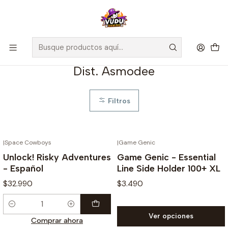
🚀 ¡Despachamos a todo Chile! Envío GRATIS a Regiones sobre
$100.000 y a RM sobre $35.000
Inicio
Dist. Asmodee
Dist. Asmodee
Filtros
|
Space Cowboys
|
Game Genic
Unlock! Risky Adventures
Game Genic - Essential
- Español
Line Side Holder 100+ XL
$32.990
$3.490
Cantidad
Ver opciones
Comprar ahora