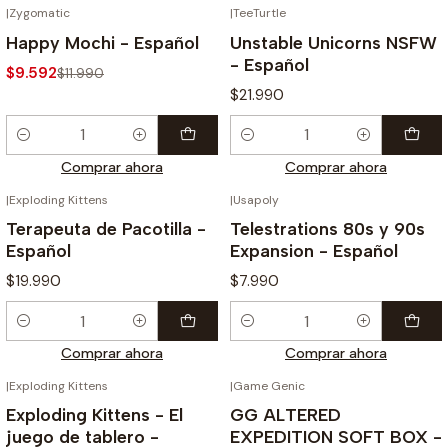
|
Zygomatic
|
TeeTurtle
-20%
Happy Mochi - Español
Unstable Unicorns NSFW
- Español
$9.592
$11.990
$21.990
Cantidad
Cantidad
Comprar ahora
Comprar ahora
|
Exploding Kittens
|
Usapoly
Terapeuta de Pacotilla -
Telestrations 80s y 90s
Español
Expansion - Español
$19.990
$7.990
Cantidad
Cantidad
Comprar ahora
Comprar ahora
|
Exploding Kittens
|
Game Genic
-20%
Exploding Kittens - El
GG ALTERED
juego de tablero -
EXPEDITION SOFT BOX -