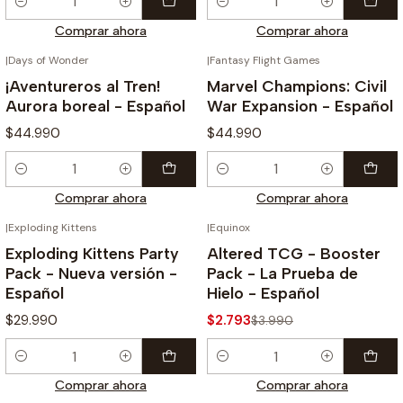
Cantidad
Cantidad
Comprar ahora
Comprar ahora
|
Days of Wonder
|
Fantasy Flight Games
¡Aventureros al Tren!
Marvel Champions: Civil
Aurora boreal - Español
War Expansion - Español
$44.990
$44.990
Cantidad
Cantidad
Comprar ahora
Comprar ahora
|
Exploding Kittens
|
Equinox
-30%
Exploding Kittens Party
Altered TCG - Booster
Pack - Nueva versión -
Pack - La Prueba de
Español
Hielo - Español
$29.990
$2.793
$3.990
Cantidad
Cantidad
Comprar ahora
Comprar ahora