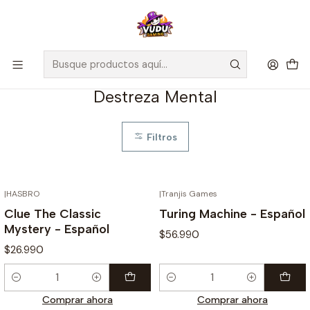
🚀 ¡Despachamos a todo Chile! Envío GRATIS a Regiones sobre
$100.000 y a RM sobre $35.000
Inicio
Juegos de Mesa
Destreza Mental
Destreza Mental
Filtros
|
HASBRO
|
Tranjis Games
Clue The Classic
Turing Machine - Español
Mystery - Español
$56.990
$26.990
Cantidad
Cantidad
Comprar ahora
Comprar ahora