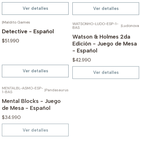
Ver detalles
Ver detalles
|
Maldito Games
WATSONHO-LUDO-ESP-1-
AGOTADO
AGOTADO
|
Ludonova
BAS
Detective - Español
Watson & Holmes 2da
$51.990
Edición - Juego de Mesa
- Español
$42.990
Ver detalles
Ver detalles
MENTALBL-ASMO-ESP-
AGOTADO
|
Pandasaurus
1-BAS
Mental Blocks - Juego
de Mesa - Español
$34.990
Ver detalles