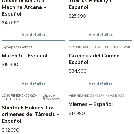
Desde el Más Allá -
Trek 12: Himalaya -
Machina Arcana -
Español
Español
$25.990
$45.990
Ver detalles
Ver detalles
|
Synapses Games
CRONICASDE-DEVI-ESP-1-BAS
|
Devir
AGOTADO
AGOTADO
Match 5 - Español
Crónicas del Crimen -
Español
$19.990
$34.990
Ver detalles
Ver detalles
LOSCRÍMENE-EDGE-
Space
VIERNES-EDGE-ESP-1-BAS
|
EDGE
AGOTADO
AGOTADO
|
ESP-1-BAS
Cowboys
Viernes - Español
Sherlock Holmes: Los
$17.990
crímenes del Támesis -
Español
$42.990