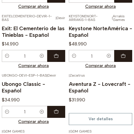
Cantidad
Cantidad
Comprar ahora
Comprar ahora
EXITELCEMENTERIO-DEVIR-1-
KEYSTONENORT-
Arrakis
|
Devir
|
BAS
ARRAKIS-1-BAS
Games
Exit: El Cementerio de las
Keystone NorteAmérica -
Tinieblas - Español
Español
$14.990
$48.990
Cantidad
Cantidad
Comprar ahora
Comprar ahora
UBONGO-DEVI-ESP-1-BAS
|
Devir
|
Zacatrus
AGOTADO
Ubongo Classic -
Aventura Z - Lovecraft -
Español
Español
$34.990
$31.990
Cantidad
Ver detalles
Comprar ahora
|
GDM GAMES
|
GDM GAMES
AGOTADO
AGOTADO