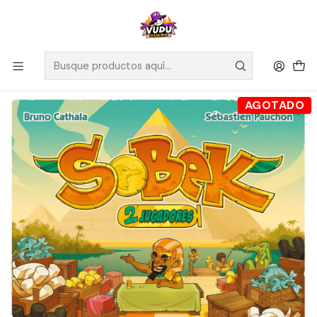
🚀 ¡Despachamos a todo Chile! Envío GRATIS a Regiones sobre
$100.000 y a RM sobre $35.000
Inicio
Juegos de Mesa
Competitivos
Sobek - Español
AGOTADO