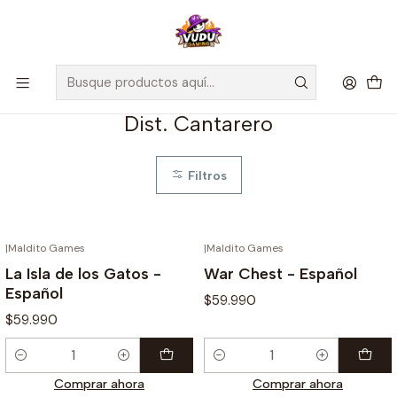
🚀 ¡Despachamos a todo Chile! Envío GRATIS a Regiones sobre
$100.000 y a RM sobre $35.000
Inicio
Dist. Cantarero
Dist. Cantarero
Filtros
|
Maldito Games
|
Maldito Games
La Isla de los Gatos -
War Chest - Español
Español
$59.990
$59.990
Cantidad
Cantidad
Comprar ahora
Comprar ahora