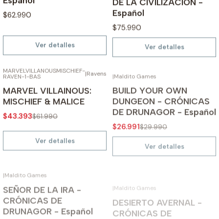
Español
$62.990
$75.990
Ver detalles
Ver detalles
MARVELVILLANOUSMISCHIEF-
|
Maldito Games
AGOTADO
AGOTADO
|
Ravensburger
RAVEN-1-BAS
-30%
-10%
BUILD YOUR OWN
MARVEL VILLAINOUS:
DUNGEON - CRÓNICAS
MISCHIEF & MALICE
DE DRUNAGOR - Español
$43.393
$61.990
$26.991
$29.990
Ver detalles
Ver detalles
|
Maldito Games
|
Maldito Games
AGOTADO
AGOTADO
-10%
-10%
SEÑOR DE LA IRA -
DESIERTO AVERNAL -
CRÓNICAS DE
CRÓNICAS DE
DRUNAGOR - Español
DRUNAGOR - Español
$21.591
$53.991
$23.990
$59.990