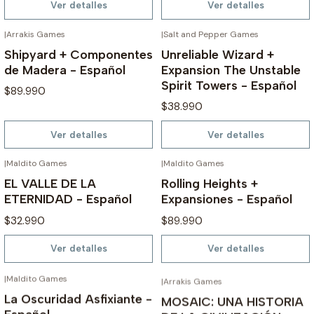
Ver detalles
Ver detalles
|
Arrakis Games
|
Salt and Pepper Games
AGOTADO
AGOTADO
Shipyard + Componentes
Unreliable Wizard +
de Madera - Español
Expansion The Unstable
Spirit Towers - Español
$89.990
$38.990
Ver detalles
Ver detalles
|
Maldito Games
|
Maldito Games
AGOTADO
AGOTADO
EL VALLE DE LA
Rolling Heights +
ETERNIDAD - Español
Expansiones - Español
$32.990
$89.990
Ver detalles
Ver detalles
|
Maldito Games
|
Arrakis Games
AGOTADO
AGOTADO
La Oscuridad Asfixiante -
MOSAIC: UNA HISTORIA
Español
DE LA CIVILIZACIÓN -