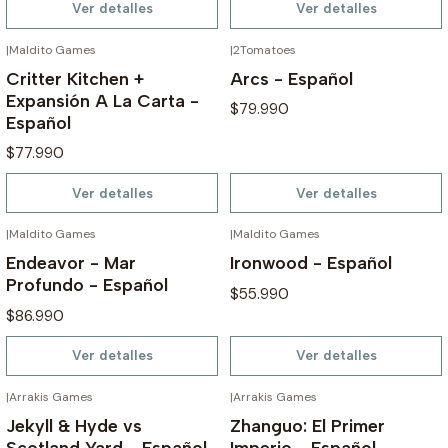
Ver detalles
Ver detalles
|
Maldito Games
|
2Tomatoes
AGOTADO
AGOTADO
Critter Kitchen +
Arcs - Español
Expansión A La Carta -
$79.990
Español
$77.990
Ver detalles
Ver detalles
|
Maldito Games
|
Maldito Games
AGOTADO
AGOTADO
Endeavor - Mar
Ironwood - Español
Profundo - Español
$55.990
$86.990
Ver detalles
Ver detalles
|
Arrakis Games
|
Arrakis Games
AGOTADO
AGOTADO
Jekyll & Hyde vs
Zhanguo: El Primer
Scotland Yard - Español
Imperio - Español