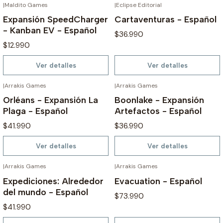
|
Maldito Games
|
Eclipse Editorial
AGOTADO
AGOTADO
Expansión SpeedCharger
Cartaventuras - Español
- Kanban EV - Español
$36.990
$12.990
Ver detalles
Ver detalles
|
Arrakis Games
|
Arrakis Games
AGOTADO
AGOTADO
Orléans - Expansión La
Boonlake - Expansión
Plaga - Español
Artefactos - Español
$41.990
$36.990
Ver detalles
Ver detalles
|
Arrakis Games
|
Arrakis Games
AGOTADO
AGOTADO
Expediciones: Alrededor
Evacuation - Español
del mundo - Español
$73.990
$41.990