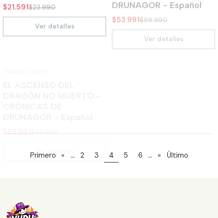
Ver detalles
Ver detalles
|
Maldito Games
AGOTADO
|
Maldito Games
AGOTADO
-10%
EL ASCENSO DEL
-10%
La Ruina de Luccanor -
DRAGÓN NO MUERTO -
Crónicas de Drunagor -
CRÓNICAS DE
Pack Aventuras -
DRUNAGOR - Español
Español
$53.991
$59.990
$37.791
$41.990
Ver detalles
Ver detalles
...
...
Primero
«
2
3
4
5
6
»
Último