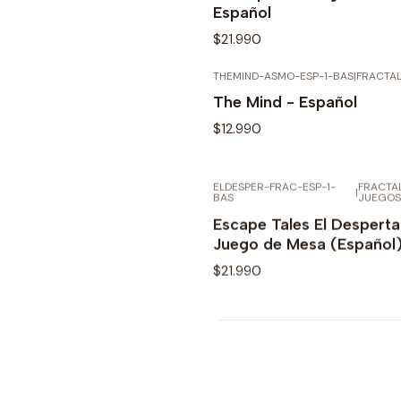
Español
$21.990
THEMIND-ASMO-ESP-1-BAS
|
FRACTA
AGO
Ver detalles
The Mind - Español
$12.990
ELDESPER-FRAC-ESP-1-
FRACTA
AGO
|
Ver detalles
BAS
JUEGOS
Escape Tales El Desperta
Juego de Mesa (Español
$21.990
Ver detalles