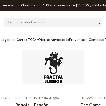
Inicio
Juegos de Mesa
Editorial
Fractal
chamos a todo Chile! Envío GRATIS a Regiones sobre $100.000 y a RM sob
Fractal
Editorial Fractal
Juegos de Cartas TCG
Ofertas
Novedades
Preventas
Contacto
A
 FUEGOS
ROBOT-FRACTAL
|
Fractal Juegos
THEGAME-FRAC-E
-30%
-
Robots - Español
The Game - 