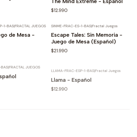
The Mind Extreme - Español
$12.990
P-1-BAS
|
FRACTAL JUEGOS
SINME-FRAC-ES-1-BAS
|
Fractal Juegos
AGOTADO
AGOTADO
r detalles
Ver detalles
ego de Mesa -
Escape Tales: Sin Memoria -
Juego de Mesa (Español)
$21.990
-BAS
|
FRACTAL JUEGOS
LLAMA-FRAC-ESP-1-BAS
|
Fractal Juegos
AGOTADO
AGOTADO
r detalles
Ver detalles
spañol
Llama - Español
$12.990
r detalles
Ver detalles