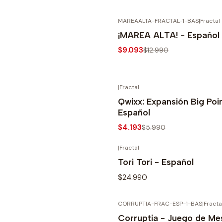
MAREAALTA-FRACTAL-1-BAS
|
Fractal
AGO
Ver detalles
-30%
¡MAREA ALTA! - Español
$9.093
$12.990
|
Fractal
AGO
Ver detalles
-30%
Qwixx: Expansión Big Poi
Español
$4.193
$5.990
|
Fractal
AGO
Ver detalles
Tori Tori - Español
$24.990
CORRUPTIA-FRAC-ESP-1-BAS
|
Fracta
AGO
Ver detalles
Corruptia - Juego de Me