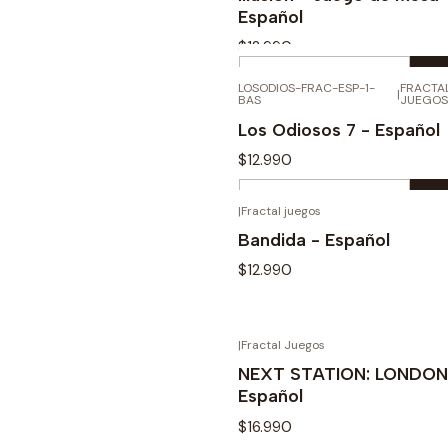
Español
$12.990
Cantidad
LOSODIOS-FRAC-ESP-1-
FRACTA
|
BAS
JUEGOS
Comprar ahora
Los Odiosos 7 - Español
$12.990
Cantidad
|
Fractal juegos
AGO
Comprar ahora
Bandida - Español
$12.990
|
Fractal Juegos
AGO
Ver detalles
NEXT STATION: LONDON
Español
$16.990