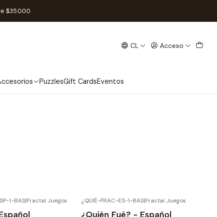
re $35.000
CL
Acceso
ccesorios
Puzzles
Gift Cards
Eventos
SP-1-BAS
|
Fractal Juegos
¿QUIÉ-FRAC-ES-1-BAS
|
Fractal Juegos
Español
¿Quién Fué? - Español