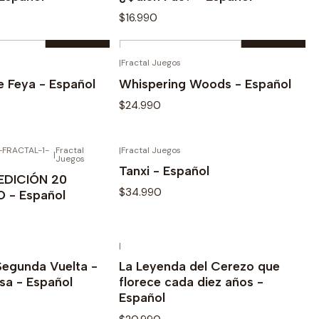
$16.990
Cantidad
|
Fractal Juegos
AGOTADO
AGOTADO
prar ahora
Comprar ahora
e Feya - Español
Whispering Woods - Español
$24.990
FRACTAL-1-
Fractal
|
Fractal Juegos
AGOTADO
AGOTADO
|
r detalles
Ver detalles
Juegos
Tanxi - Español
EDICIÓN 20
$34.990
 - Español
|
AGOTADO
AGOTADO
r detalles
Ver detalles
Segunda Vuelta -
La Leyenda del Cerezo que
sa - Español
florece cada diez años -
Español