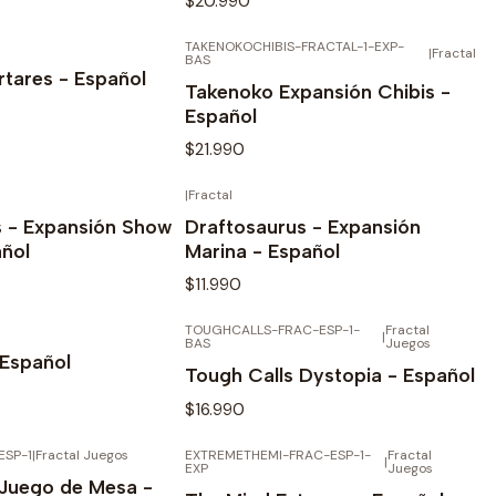
$20.990
TAKENOKOCHIBIS-FRACTAL-1-EXP-
AGOTADO
AGOTADO
|
Fractal
r detalles
Ver detalles
BAS
tares - Español
Takenoko Expansión Chibis -
Español
$21.990
|
Fractal
AGOTADO
AGOTADO
r detalles
Ver detalles
s - Expansión Show
Draftosaurus - Expansión
ñol
Marina - Español
$11.990
TOUGHCALLS-FRAC-ESP-1-
Fractal
AGOTADO
AGOTADO
|
r detalles
Ver detalles
BAS
Juegos
 Español
Tough Calls Dystopia - Español
$16.990
ESP-1
|
Fractal Juegos
EXTREMETHEMI-FRAC-ESP-1-
Fractal
AGOTADO
AGOTADO
|
r detalles
Ver detalles
EXP
Juegos
 Juego de Mesa -