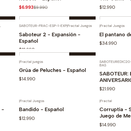
$6.993
$12.990
$9.990
Cantidad
Cantidad
L
SABOTEUR-FRAC-ESP-1-EXP
|
Fractal Juegos
|
Fractal Juegos
Comprar ahora
Com
Saboteur 2 - Expansión -
El pantano d
Español
$34.990
$12.990
Cantidad
|
Fractal juegos
SABOTEUREDIC20-
TADO
AGOTADO
Ve
BAS
Comprar ahora
Grúa de Peluches - Español
SABOTEUR: 
$14.990
ANIVERSARIO
$21.990
|
Fractal Juegos
|
Fractal
TADO
AGOTADO
Ver detalles
Ve
 -
Bandido - Español
Corruptia - 
Juego de Me
$12.990
$14.990