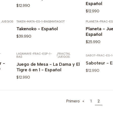
Español
$12.990
$12.990
L JUEGOS
TAKEN-MATA-ES-1-BAS
|
MATAGOT
PLANETA-FRAC-ES
TADO
AGOTADO
Ver detalles
Ve
Takenoko - Español
Planeta - Ju
Español
$39.990
$25.990
L
LADAMAYE-FRAC-ESP-1-
FRACTAL
SABOT-FRAC-ES-1
TADO
AGOTADO
|
Ver detalles
Ve
BAS
JUEGOS
Saboteur - E
r -
Juego de Mesa - La Dama y El
$12.990
)
Tigre 6 en 1 - Español
$12.990
Ver detalles
Ve
Primero
«
1
2