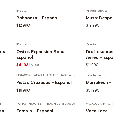
|
Fractal
|
Fractal Juegos
TADO
AGOTADO
Ver detalles
Ve
Bohnanza - Español
Musa: Desper
$12.990
$19.990
|
Fractal
|
Fractal
TADO
AGOTADO
Ver detalles
Ve
-30%
nts -
Qwixx: Expansión Bonus -
Draftosauru
Español
Aereo - Espa
$4.193
$11.990
$5.990
PISTASCRUZADAS-FRACTAL-1-BAS
|
Fractal
|
Fractal Juegos
TADO
AGOTADO
Ver detalles
Ve
Pistas Cruzadas - Español
Marrakech -
$16.990
$31.990
l
TOMA6-FRAC-ESP-1-BAS
|
Fractal Juegos
VACALOCA-FRAC-
TADO
AGOTADO
Ver detalles
Ve
sa -
Toma 6 - Español
Vaca Loca -