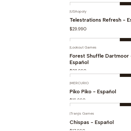
Cantidad
|
USAopoly
Comprar ahora
Telestrations Refresh - 
$29.990
Cantidad
|
Lookout Games
Comprar ahora
Forest Shuffle Dartmoor 
Español
$32.990
Cantidad
|
MERCURIO
Comprar ahora
Piko Piko - Español
$19.990
Cantidad
|
Tranjis Games
Comprar ahora
Chispas - Español
$17.990