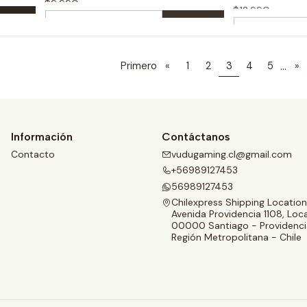
Cantidad
Cantidad
Comprar ahora
Com
...
Primero
«
1
2
3
4
5
»
Información
Contáctanos
Contacto
vudugaming.cl@gmail.com
+56989127453
56989127453
Chilexpress Shipping Location
Avenida Providencia 1108, Loca
00000 Santiago - Providenci
Región Metropolitana - Chile