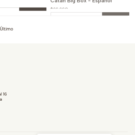
Cantidad
prar ahora
Comprar ahora
Último
l 16
a