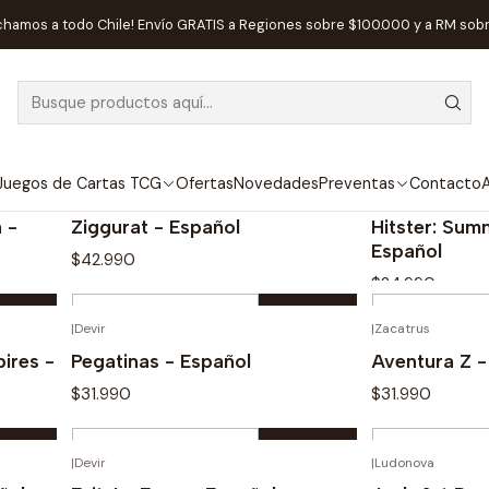
Inicio
Juegos de Mesa
chamos a todo Chile! Envío GRATIS a Regiones sobre $100.000 y a RM sob
Juegos de Mesa
Juegos de Cartas TCG
Ofertas
Novedades
Preventas
Contacto
A
|
Devir
|
Jumbo
 -
Ziggurat - Español
Hitster: Sum
Español
$42.990
$24.990
Cantidad
Cantidad
|
Devir
|
Zacatrus
Comprar ahora
Com
ires -
Pegatinas - Español
Aventura Z -
$31.990
$31.990
Cantidad
Cantidad
|
Devir
|
Ludonova
Comprar ahora
Com