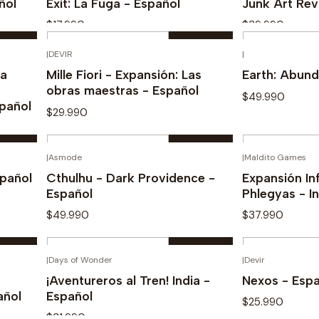
ñol
Exit: La Fuga - Español
Junk Art Rev
$17.990
$39.990
Cantidad
Cantidad
|
DEVIR
|
Comprar ahora
Com
la
Mille Fiori - Expansión: Las
Earth: Abund
obras maestras - Español
$49.990
spañol
$29.990
Cantidad
Cantidad
|
Asmode
|
Maldito Games
Comprar ahora
Com
spañol
Cthulhu - Dark Providence -
Expansión In
Español
Phlegyas - I
$49.990
$37.990
Cantidad
Cantidad
|
Days of Wonder
|
Devir
Comprar ahora
Com
¡Aventureros al Tren! India -
Nexos - Espa
añol
Español
$25.990
$31.990