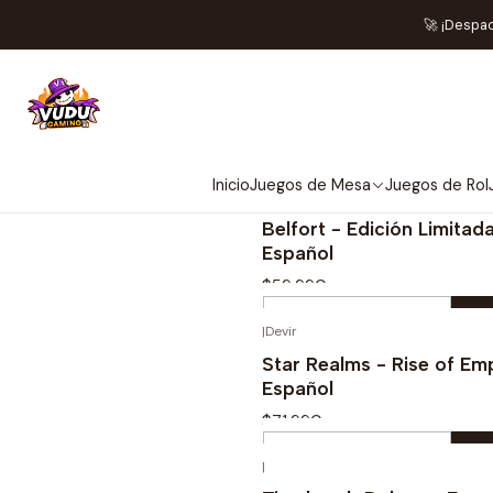
🚀 ¡Despa
Inicio
Juegos de Mesa
Juegos de Rol
|
2 Tomatoes
Belfort - Edición Limitada
Español
$59.990
Cantidad
|
Devir
Comprar ahora
Star Realms - Rise of Emp
Español
$71.990
Cantidad
|
Comprar ahora