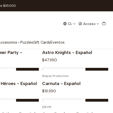
re $35.000
CL
Acceso
ccesorios
Puzzles
Gift Cards
Eventos
|
Devir
mer Party -
Astro Knights - Español
$47.990
Cantidad
|
Repos Production
prar ahora
Comprar ahora
 Héroes - Español
Carnuta - Español
$19.990
Cantidad
|
DEVIR
prar ahora
Comprar ahora