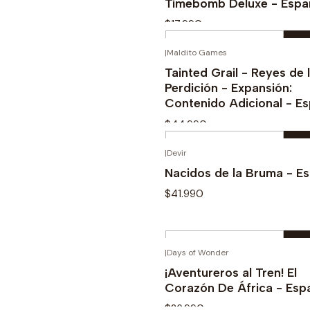
Timebomb Deluxe - Espa
$17.990
Cantidad
|
Maldito Games
Comprar ahora
Tainted Grail - Reyes de 
Perdición - Expansión:
Contenido Adicional - E
$44.990
Cantidad
|
Devir
Comprar ahora
Nacidos de la Bruma - E
$41.990
Cantidad
|
Days of Wonder
Comprar ahora
¡Aventureros al Tren! El
Corazón De África - Esp
$26.990