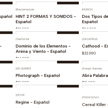
Cantidad
Cantidad
|
Bezzerwizzer
|
HUNCH
Comprar ahora
Com
Español
HINT 2 FORMAS Y SONIDOS -
Dos Tipos de
Español
Español
$19.990
$24.990
Cantidad
Cantidad
|
TeeTurtle
|
ZACATRUS
Comprar ahora
Com
-
Dominio de los Elementos -
Cathood - E
Arena y Viento - Español
$32.990
$14.990
Cantidad
Cantidad
|
SD GAMES
|
tranjis Games
Comprar ahora
Com
Photograph - Español
Abra Palabra
$15.990
$15.990
Cantidad
Cantidad
|
DEVIR
|
PRIMIGENIO
Comprar ahora
Com
Regine - Español
Cereal Killer
$9.990
$12.990