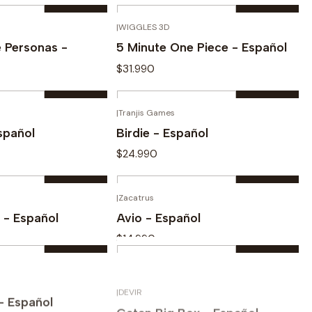
Cantidad
|
WIGGLES 3D
prar ahora
Comprar ahora
 Personas -
5 Minute One Piece - Español
$31.990
Cantidad
|
Tranjis Games
prar ahora
Comprar ahora
spañol
Birdie - Español
$24.990
Cantidad
|
Zacatrus
prar ahora
Comprar ahora
 - Español
Avio - Español
$14.990
Cantidad
|
DEVIR
prar ahora
Comprar ahora
 - Español
Catan Big Box - Español
$69.990