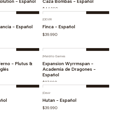
olution - Español
Caza Bombas - Español
$44.990
Cantidad
|
DEVIR
prar ahora
Comprar ahora
ancia - Español
Finca - Español
$39.990
Cantidad
|
Maldito Games
prar ahora
Comprar ahora
ferno - Plutus &
Expansion Wyrrmspan -
nglés
Academia de Dragones -
Español
$37.990
Cantidad
|
Devir
prar ahora
Comprar ahora
ñol
Hutan - Español
$39.990