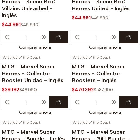
Heroes - Scene Box:
Heroes - Scene Box:
Villains Unleashed -
Heroes United - Inglés
Inglés
$44.991
$49.990
$44.991
$49.990
Cantidad
Cantidad
Comprar ahora
Comprar ahora
|
Wizards of the Coast
|
Wizards of the Coast
-20%
-20%
MTG - Marvel Super
MTG - Marvel Super
Heroes - Collector
Heroes - Collector
Booster Unidad - Inglés
Boosters - Inglés
$39.192
$470.392
$48.990
$587.990
Cantidad
Cantidad
Comprar ahora
Comprar ahora
|
Wizards of the Coast
|
Wizards of the Coast
-20%
MTG - Marvel Super
MTG - Marvel Super
Heroes - Bundle - Inglés
Heroes - Gift Bundle -