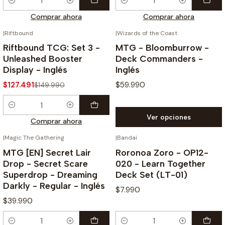
Cantidad
Cantidad
Comprar ahora
Comprar ahora
|
Riftbound
|
Wizards of the Coast
-15%
Riftbound TCG: Set 3 -
MTG - Bloomburrow -
Unleashed Booster
Deck Commanders -
Display - Inglés
Inglés
$127.491
$59.990
$149.990
Cantidad
Ver opciones
Comprar ahora
|
Magic The Gathering
|
Bandai
MTG [EN] Secret Lair
Roronoa Zoro - OP12-
Drop - Secret Scare
020 - Learn Together
Superdrop - Dreaming
Deck Set (LT-01)
Darkly - Regular - Inglés
$7.990
$39.990