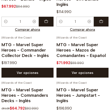
Inglés
$67.992
$84.990
$114.990
Cantidad
Cantidad
Comprar ahora
Comprar ahora
|
Wizards of the Coast
|
Wizards of the Coast
-20%
MTG - Marvel Super
MTG - Marvel Super
Heroes - Commander
Heroes - Mazos de
Collector Deck - Inglés
Comandantes - Español
$197.990
$71.992
$89.990
Ver opciones
Ver opciones
|
Wizards of the Coast
|
Wizards of the Coast
-20%
MTG - Marvel Super
MTG - Marvel Super
Heroes - Commanders
Heroes - Jumpstart -
Decks - Inglés
Inglés
$64.792
$196.990
$80.990
desde