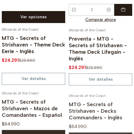
Cantidad
Ver opciones
Comprar ahora
|
Wizards of the Coast
|
Wizards of the Coast
NO DISPONIBLE
NO DISPONIBLE
-10%
-10%
MTG - Secrets of
Preventa - MTG -
Strixhaven - Theme Deck
Secrets of Strixhaven -
Eerie - Inglés
Theme Deck Lifegain -
Inglés
$24.291
$26.990
$24.291
$26.990
Ver detalles
Ver detalles
|
Wizards of the Coast
|
Wizards of the Coast
MTG - Secrets of
MTG - Secrets of
Strixhaven - Mazos de
Strixhaven - Decks
Comandantes - Español
Commanders - Inglés
$64.990
$64.990
Ver opciones
Ver opciones