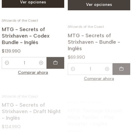
|
Wizards of the Coast
|
Wizards of the Coast
MTG - Secrets of
MTG - Secrets of
Strixhaven - Codex
Strixhaven - Bundle -
Bundle - Inglés
Inglés
$139.990
$69.990
Cantidad
Cantidad
Comprar ahora
Comprar ahora
|
Wizards of the Coast
|
Magic The Gathering
MTG - Secrets of
MTG: Teenage Mutant
Strixhaven - Draft Night
Ninja Turtles - Play
- Inglés
Booster - Inglés
$124.990
$7.990
Cantidad
Cantidad
Comprar ahora
Comprar ahora