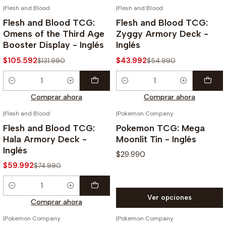
|
Flesh and Blood
|
Flesh and Blood
-20%
-20%
Flesh and Blood TCG:
Flesh and Blood TCG:
Omens of the Third Age
Zyggy Armory Deck -
Booster Display - Inglés
Inglés
$105.592
$43.992
$131.990
$54.990
Cantidad
Cantidad
Comprar ahora
Comprar ahora
|
Flesh and Blood
|
Pokemon Company
-20%
Flesh and Blood TCG:
Pokemon TCG: Mega
Hala Armory Deck -
Moonlit Tin - Inglés
Inglés
$29.990
$59.992
$74.990
Cantidad
Ver opciones
Comprar ahora
|
Pokemon Company
|
Pokemon Company