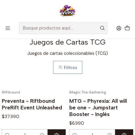
🚀 ¡Despachamos a todo Chile! Envío GRATIS a Regiones sobre
$100.000 y a RM sobre $35.000
Inicio
Juegos de Cartas TCG
Juegos de Cartas TCG
Juegos de cartas coleccionables (TCG)
Filtros
|
Riftbound
|
Magic The Gathering
¡PREVENTA!
Preventa - Riftbound
MTG - Phyrexia: All will
PreRift Event Unleashed
be one - Jumpstart
Booster - Inglés
$37.990
$6.990