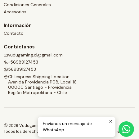
Condiciones Generales
Accesorios
Información
Contacto
Contáctanos
vudugaming.cl@gmail.com
+56989127453
56989127453
Chilexpress Shipping Location
Avenida Providencia 1108, Local 16
00000 Santiago - Providencia
Región Metropolitana - Chile
Envíanos un mensaje de
2026 Vudugaming.
WhatsApp
Todos los derechos reservados.
Desarrollado por Jumpseller
.